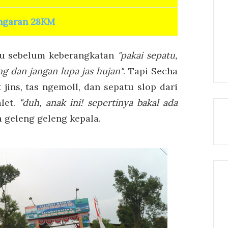
ngaran 28KM
gu sebelum keberangkatan
"pakai sepatu,
ng dan jangan lupa jas hujan"
. Tapi Secha
 jins, tas ngemoll, dan sepatu slop dari
alet.
"duh, anak ini! sepertinya bakal ada
 geleng geleng kepala.