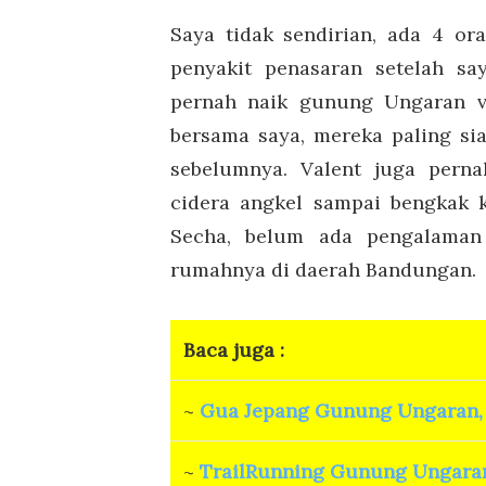
Saya tidak sendirian, ada 4 or
penyakit penasaran setelah sa
pernah naik gunung Ungaran 
bersama saya, mereka paling sia
sebelumnya. Valent juga perna
cidera angkel sampai bengkak 
Secha, belum ada pengalaman
rumahnya di daerah Bandungan.
Baca juga :
~
Gua Jepang Gunung Ungaran, 
~
TrailRunning Gunung Ungara