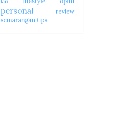
lifestyle
opini
lari
personal
review
semarangan
tips