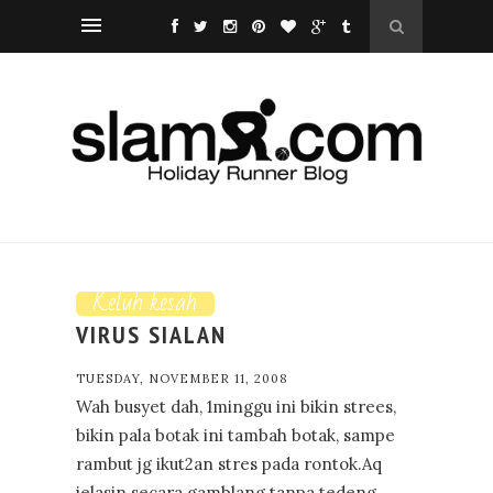
Keluh kesah
VIRUS SIALAN
TUESDAY, NOVEMBER 11, 2008
Wah busyet dah, 1minggu ini bikin strees,
bikin pala botak ini tambah botak, sampe
rambut jg ikut2an stres pada rontok.Aq
jelasin secara gamblang tanpa tedeng