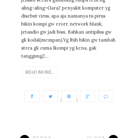
aling-aling=Gara2 penyakit komputer yg
disebut virus, apa aja namanya tu pirus
bikin kompi gw erorr, network blank,
jetaudio gw jadi bisu. Bahkan antipilus gw
gk kodal(mempan).Yg lbih bikin gw tambah
stres gk cuma 1kompi yg kena, gak
tanggung2...
READ MORE...
NEWER
OLDER