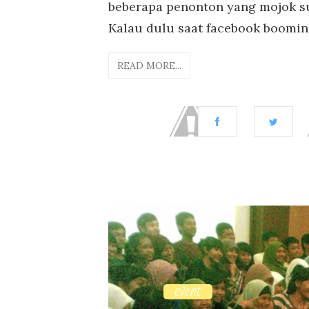
beberapa penonton yang mojok su
Kalau dulu saat facebook booming
READ MORE...
event