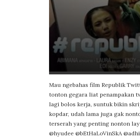
Mau ngebahas film Republik Twitt
tonton gegara liat penampakan t
lagi bolos kerja, suntuk bikin skr
kopdar, udah lama juga gak nont
terserah yang penting nonton lay
@hyudee @bEtHaLoVinSkA @adhi