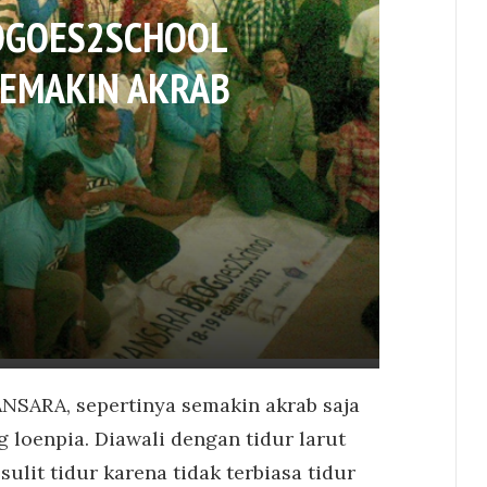
OGOES2SCHOOL
 SEMAKIN AKRAB
SARA, sepertinya semakin akrab saja
g loenpia. Diawali dengan tidur larut
lit tidur karena tidak terbiasa tidur