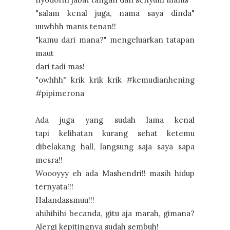
"salam kenal juga, nama saya dinda"
uuwhhh manis tenan!!
"kamu dari mana?" mengeluarkan tatapan
maut
dari tadi mas!
"owhhh" krik krik krik #kemudianhening
#pipimerona
Ada juga yang sudah lama kenal
tapi kelihatan kurang sehat ketemu
dibelakang hall, langsung saja saya sapa
mesra!!
Woooyyy eh ada Mashendri!! masih hidup
ternyata!!!
Halandassmuu!!!
ahihihihi becanda, gitu aja marah, gimana?
Alergi kepitingnya sudah sembuh!