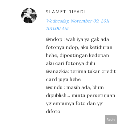
SLAMET RIYADI
Wednesday, November 09, 2011
11:41:00 AM
@ndop : wah iya ya gak ada
fotonya ndop, aku ketiduran
hehe, dipostingan kedepan
aku cari fotonya dulu
@anazkia: terima tukar credit
card juga hehe
@sindu : masih ada, blum
dipublish... minta persetujuan
yg empunya foto dan yg
difoto
Reply