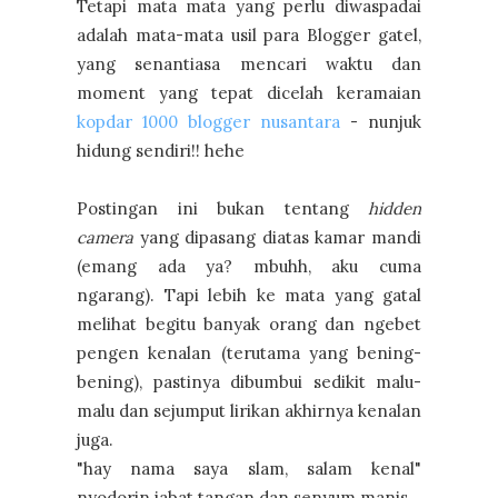
Tetapi mata mata yang perlu diwaspadai
adalah mata-mata usil para Blogger gatel,
yang senantiasa mencari waktu dan
moment yang tepat dicelah keramaian
kopdar 1000 blogger nusantara
- nunjuk
hidung sendiri!! hehe
Postingan ini bukan tentang
hidden
camera
yang dipasang diatas kamar mandi
(emang ada ya? mbuhh, aku cuma
ngarang). Tapi lebih ke mata yang gatal
melihat begitu banyak orang dan ngebet
pengen kenalan (terutama yang bening-
bening), pastinya dibumbui sedikit malu-
malu dan sejumput lirikan akhirnya kenalan
juga.
"hay nama saya slam, salam kenal"
nyodorin jabat tangan dan senyum manis