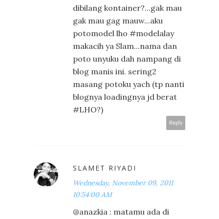
dibilang kontainer?...gak mau
gak mau gag mauw...aku
potomodel lho #modelalay
makacih ya Slam...nama dan
poto unyuku dah nampang di
blog manis ini. sering2
masang potoku yach (tp nanti
blognya loadingnya jd berat
#LHO?)
Reply
SLAMET RIYADI
Wednesday, November 09, 2011
10:54:00 AM
@anazkia : matamu ada di