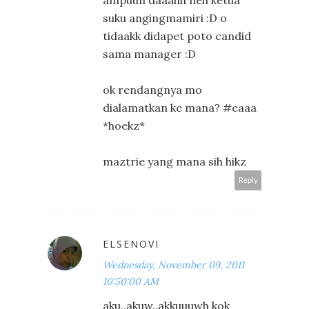
suku angingmamiri :D o
tidaakk didapet poto candid
sama manager :D
ok rendangnya mo
dialamatkan ke mana? #eaaa
*hoekz*
maztrie yang mana sih hikz
Reply
ELSENOVI
Wednesday, November 09, 2011
10:50:00 AM
aku..akuw..akkuuuwh kok