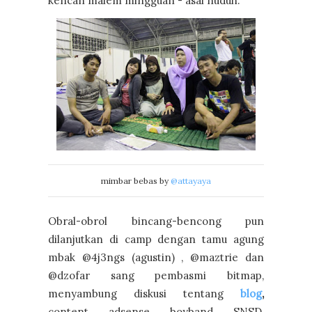
kencan malem mingguan - asal nuduh.
mimbar bebas by
@attayaya
Obral-obrol bincang-bencong pun
dilanjutkan di camp dengan tamu agung
mbak @4j3ngs (agustin) , @maztrie dan
@dzofar sang pembasmi bitmap,
menyambung diskusi tentang
blog
,
content, adsense, boyband, SNSD,