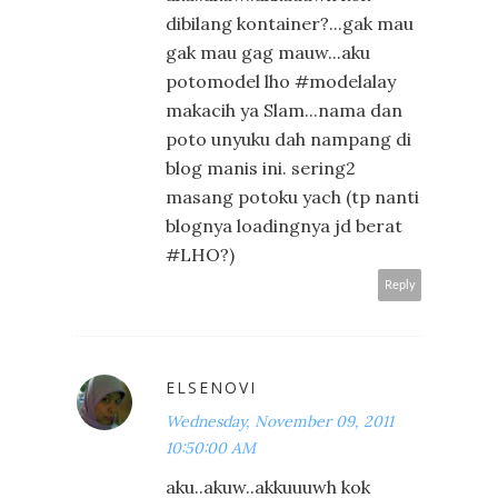
dibilang kontainer?...gak mau
gak mau gag mauw...aku
potomodel lho #modelalay
makacih ya Slam...nama dan
poto unyuku dah nampang di
blog manis ini. sering2
masang potoku yach (tp nanti
blognya loadingnya jd berat
#LHO?)
Reply
ELSENOVI
Wednesday, November 09, 2011
10:50:00 AM
aku..akuw..akkuuuwh kok