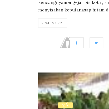
kencangnyamengejar bis kota , sa
menyisakan kepulanasap hitam di 
READ MORE...
info