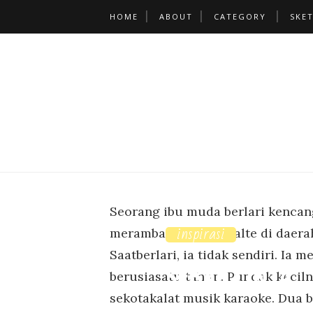
HOME
ABOUT
CATEGORY
SKE
Seorang ibu muda berlari kencan
inspirasi
merambatdi depan halte di daera
Saatberlari, ia tidak sendiri. I
SEBAB CINTA
berusiasatu tahun. Pundak kecil
sekotakalat musik karaoke. Dua 
THURSDAY, OCTOBER 04, 2007