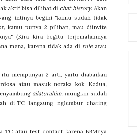
ak aktif bisa dilihat di
chat history
. Akan
ang intinya begini "kamu sudah tidak
t, kamu punya 2 pilihan, mau diinvite
ya" (Kira kira begitu terjemahannya
ena mena, karena tidak ada di
rule
atau
 itu mempunyai 2 arti, yaitu diabaikan
erdosa atau masuk neraka kok. Kedua,
a menyambung
silaturahim
, mungkin sudah
elah di-TC langsung nglembur chating
i TC atau test contact karena BBMnya