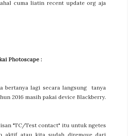
dahal cuma liatin recent update org aja
akai Photoscape :
a bertanya lagi secara langsung tanya
ahun 2016 masih pakai device Blackberry.
lisan "TC/Test contact" itu untuk ngetes
 aktif atau kita sudah diremove dari