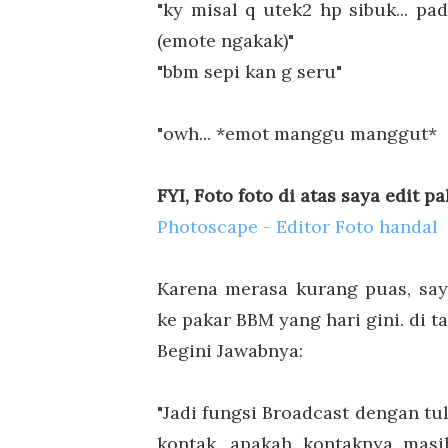
"ky misal q utek2 hp sibuk... pa
(emote ngakak)"
"bbm sepi kan g seru"
"owh... *emot manggu manggut*
FYI, Foto foto di atas saya edit p
Photoscape - Editor Foto handal
Karena merasa kurang puas, say
ke pakar BBM yang hari gini. di t
Begini Jawabnya:
"Jadi fungsi Broadcast dengan tu
kontak, apakah kontaknya masih