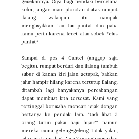
gesekannya. Oiya bagi pendaki bercelana
kolor, jangan main plorotan diatas rumput
ilalang walaupun itu nampak
mengasyikkan, tau tau pantat dan paha
kamu perih karena lecet atau sobek *elus
pantat*.
Sampai di pos 4 Cuntel (anggap saja
begitu). rumput berduri dan ilalang tumbuh
subur di kanan kiri jalan setapak, bahkan
jalur hampir hilang karena tertutup ilalang,
ditambah lagi banyakanya percabangan
dapat membuat kita tersesat. Kami yang
tertinggal berusaha mencari jejak dengan
bertanya ke pendaki lain. "tadi lihat 3
orang turun pakai baju hijau?" namun
mereka cuma geleng-geleng tidak yakin,
lalu saya tanya lagi "ada 2 orang papua dan