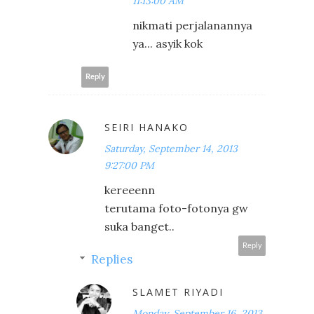
11:13:00 AM
nikmati perjalanannya
ya... asyik kok
Reply
SEIRI HANAKO
Saturday, September 14, 2013
9:27:00 PM
kereeenn
terutama foto-fotonya gw
suka banget..
Reply
Replies
SLAMET RIYADI
Monday, September 16, 2013