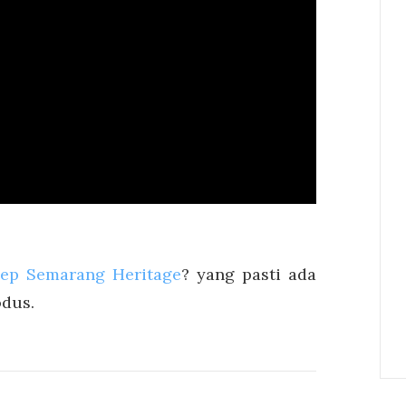
ep Semarang Heritage
? yang pasti ada
dus.