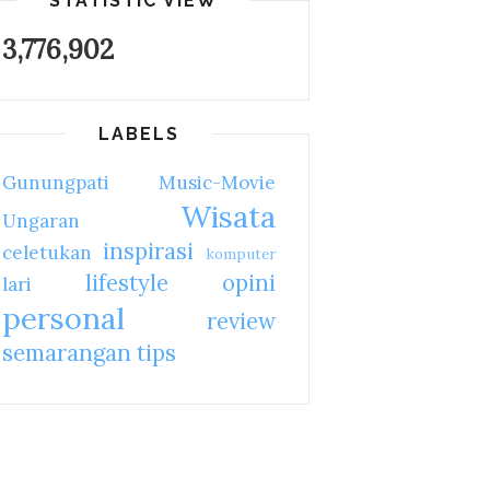
STATISTIC VIEW
3,776,902
LABELS
Gunungpati
Music-Movie
Wisata
Ungaran
inspirasi
celetukan
komputer
lifestyle
opini
lari
personal
review
semarangan
tips