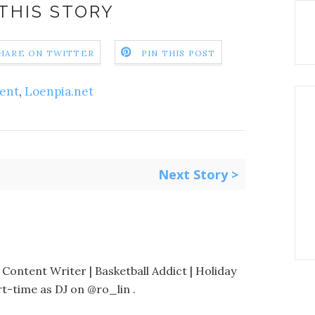
THIS STORY
HARE ON TWITTER
PIN THIS POST
ent
,
Loenpia.net
Next Story >
 Content Writer | Basketball Addict | Holiday
t-time as DJ on @ro_lin .