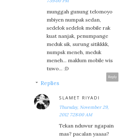
7:59:00 PM
munggah gunung telomoyo
mbiyen numpak sedan,
sedelok sedelok mobile rak
kuat nanjak, penumpange
meduk sik, surung sitikkkk,
numpsk meneh, meduk
meneh... maklum mobile wis
tuwo... :D
Reply
Replies
SLAMET RIYADI
Thursday, November 29,
2012 7:28:00 AM
Tekan nduwur ngapain
mas? pacalan yaaaa?