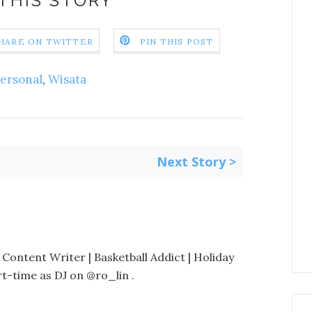
THIS STORY
HARE ON TWITTER
PIN THIS POST
ersonal
,
Wisata
Next Story >
 Content Writer | Basketball Addict | Holiday
t-time as DJ on @ro_lin .