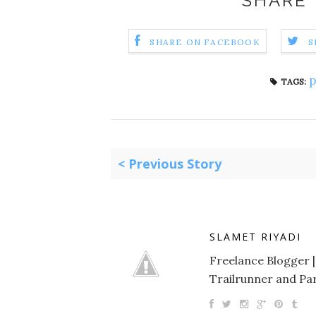
SHARE 
SHARE ON FACEBOOK
S
p
TAGS:
< Previous Story
SLAMET RIYADI
Freelance Blogger |
Trailrunner and Par