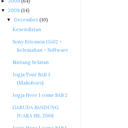
2009
(64)
►
2008
(14)
▼
December
(10)
▼
Kesendirian
Sony Ericsson G502 +
kelemahan + Software
Bintang Selatan
Jogja Tour BAB 3
(Malioboro)
Jogja Here I come BAB 2
GARUDA BANDUNG
JUARA IBL 2008
Jogja Here I come BAB I