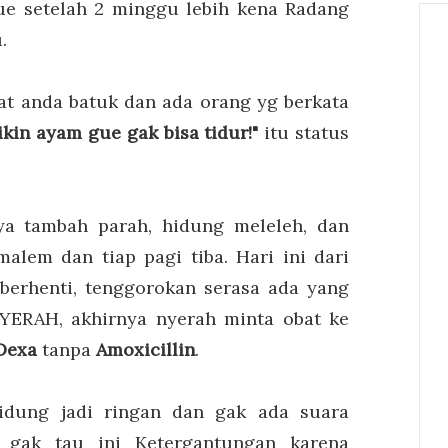
ue setelah 2 minggu lebih kena Radang
.
at anda batuk dan ada orang yg berkata
kin ayam gue gak bisa tidur!"
itu status
ya tambah parah, hidung meleleh, dan
malem dan tiap pagi tiba. Hari ini dari
berhenti, tenggorokan serasa ada yang
YERAH, akhirnya nyerah minta obat ke
Dexa
tanpa
Amoxicillin
.
idung jadi ringan dan gak ada suara
 gak tau ini Ketergantungan karena