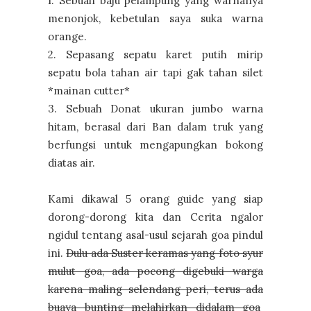
1. Sebuah baju pelampung yang warnanya
menonjok, kebetulan saya suka warna
orange.
2. Sepasang sepatu karet putih mirip
sepatu bola tahan air tapi gak tahan silet
*mainan cutter*
3. Sebuah Donat ukuran jumbo warna
hitam, berasal dari Ban dalam truk yang
berfungsi untuk mengapungkan bokong
diatas air.
Kami dikawal 5 orang guide yang siap
dorong-dorong kita dan Cerita ngalor
ngidul tentang asal-usul sejarah goa pindul
ini.
Dulu ada Suster keramas yang foto syur
mulut goa, ada pocong digebuki warga
karena maling selendang peri, terus ada
buaya bunting melahirkan didalam goa