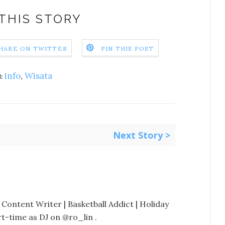
THIS STORY
HARE ON TWITTER
PIN THIS POST
info
,
Wisata
:
Next Story >
 Content Writer | Basketball Addict | Holiday
t-time as DJ on @ro_lin .