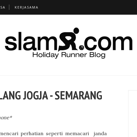
TSA
KERJASAMA
LANG JOGJA - SEMARANG
hone*
 mencari perhatian seperti memacari janda