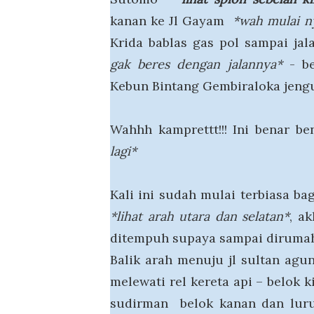
kanan ke Jl Gayam
*wah mulai n
Krida bablas gas pol sampai jal
gak beres dengan jalannya*
- be
Kebun Bintang Gembiraloka jeng
Wahhh kamprettt!!! Ini benar b
lagi*
Kali ini sudah mulai terbiasa b
*lihat arah utara dan selatan*
, a
ditempuh supaya sampai dirumah 
Balik arah menuju jl sultan agu
melewati rel kereta api – belok k
sudirman belok kanan dan luru