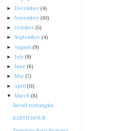
December
(4)
►
November
(10)
►
October
(5)
►
September
(4)
►
August
(9)
►
July
(9)
►
June
(8)
►
May
(7)
►
April
(11)
►
March
(8)
▼
Secuil tentangku
EARTH HOUR
Template Baru Suasana