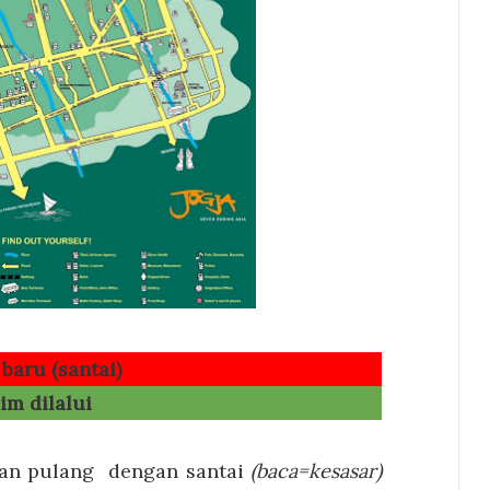
baru (santai)
im dilalui
nan pulang dengan santai
(baca=kesasar)