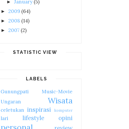
January
(5)
►
2009
(64)
►
2008
(14)
►
2007
(2)
►
STATISTIC VIEW
LABELS
Gunungpati
Music-Movie
Wisata
Ungaran
inspirasi
celetukan
komputer
lifestyle
opini
lari
personal
review