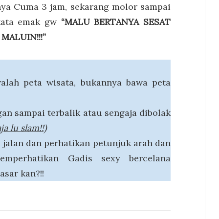
nya Cuma 3 jam, sekarang molor sampai
kata emak gw
“MALU BERTANYA SESAT
MALUIN!!!”
walah peta wisata, bukannya bawa peta
gan sampai terbalik atau sengaja dibolak
ja lu slam!!)
u jalan dan perhatikan petunjuk arah dan
emperhatikan Gadis sexy bercelana
asar kan?!!