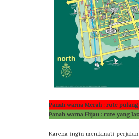
Panah warna Merah : rute pulang 
Panah warna Hijau : rute yang laz
Karena ingin menikmati perjala