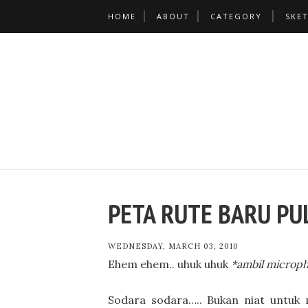
HOME
ABOUT
CATEGORY
SKE
PETA RUTE BARU PU
WEDNESDAY, MARCH 03, 2010
Ehem ehem.. uhuk uhuk
*ambil microp
Sodara sodara….. Bukan niat untuk