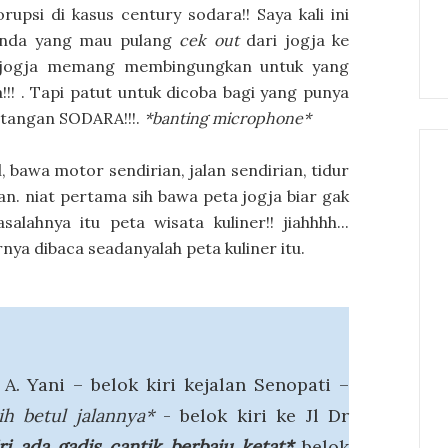
upsi di kasus century sodara!! Saya kali ini
anda yang mau pulang
cek out
dari jogja ke
an jogja memang membingungkan untuk yang
!!! . Tapi patut untuk dicoba bagi yang punya
ntangan SODARA!!!.
*banting microphone*
 bawa motor sendirian, jalan sendirian, tidur
ian. niat pertama sih bawa peta jogja biar gak
lahnya itu peta wisata kuliner!! jiahhhh...
ya dibaca seadanyalah peta kuliner itu.
A. Yani – belok kiri kejalan Senopati –
h betul jalannya*
- belok kiri ke Jl Dr
iri ada gadis cantik berbaju ketat*
belok