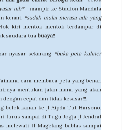
yasar nih*
- mampir ke Stadion Mandala
an kenari
*sudah mulai merasa ada yang
lok kiri mentok mentok terdampar di
uk saudara tua
buaya
!!
enar nyasar sekarang
*buka peta kuliner
agaimana cara membaca peta yang benar,
khirnya mentukan jalan mana yang akan
dengan cepat dan tidak kesasar!!!.
ng belok kanan ke jl Aipda Tut Harsono,
iri lurus sampai di Tugu Jogja jl Jendral
s melewati Jl Magelang bablas sampai