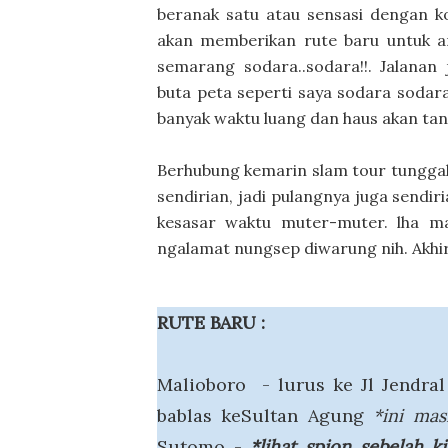
beranak satu atau sensasi dengan kor
akan memberikan rute baru untuk 
semarang sodara..sodara!!. Jalan
buta peta seperti saya sodara sodara
banyak waktu luang dan haus akan ta
Berhubung kemarin slam tour tunggal,
sendirian, jadi pulangnya juga sendir
kesasar waktu muter-muter. lha masa
ngalamat nungsep diwarung nih. Akhirn
RUTE BARU :
Malioboro - lurus ke Jl Jendral 
bablas keSultan Agung
*ini masi
Sutomo -
*lihat spion sebelah k