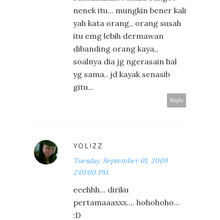
nenek itu... mungkin bener kali
yah kata orang,, orang susah
itu emg lebih dermawan
dibanding orang kaya,,
soalnya dia jg ngerasain hal
yg sama.. jd kayak senasib
gitu...
Reply
YOLIZZ
Tuesday, September 01, 2009
2:01:00 PM
eeehhh... diriku
pertamaaaxxx.... hohohoho...
:D